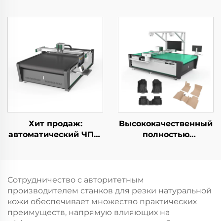
автоматическая
машина для резки
многослойная
натуральной кожи с
машина для резки
вибрирующим ножом
ткани, оборудование
для раскроя одежды
Хит продаж:
Высококачественный
автоматический ЧПУ-
полностью
станок для резки
автоматический
текстиля и ткани
станок для резки
автомобильных
кожаных сидений
Сотрудничество с авторитетным
производителем станков для резки натуральной
кожи обеспечивает множество практических
преимуществ, напрямую влияющих на