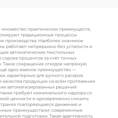
зки
автоматический
обок,
станок для резки
зки
автомобильных
ого
кожаных сидений
т множество практических преимуществ,
формируют традиционные процессы
м производства. Наиболее значимое
ы работают непрерывно без усталости и
щик автоматических текстильных
 сорока процентов за счёт точных
. Такое сокращение отходов напрямую
 Ещё одно важное преимущество —
и, характерные для ручного раскроя.
е качества продукции на всём протяжении
ения автоматизированных решений
станки требуют минимального надзора со
сокой ценности и одновременно снизить
 устраняя повторяющиеся движения и
ионным преимуществом: современные
тельной подготовки. Такая адаптивность