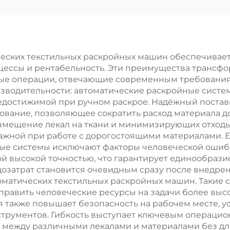
резки
станок для ре
енопластовых
картонных кор
т, ЭВА-резины,
станок для ре
прокладок и
гофрированн
ческих текстильных раскройных машин обеспечивае
цессы и рентабельность. Эти преимущества транс
поролона
картона
ые операции, отвечающие современным требования
водительности: автоматические раскройные систем
едостижимой при ручном раскрое. Надёжный постав
вание, позволяющее сократить расход материала до
змещение лекал на ткани и минимизирующих отходы
важной при работе с дорогостоящими материалами.
ные системы исключают факторы человеческой ошибк
й высокой точностью, что гарантирует единообрази
дозатрат становится очевидным сразу после внедр
оматических текстильных раскройных машин. Такие 
аправить человеческие ресурсы на задачи более вы
ия также повышает безопасность на рабочем месте,
нструментов. Гибкость выступает ключевым операц
между различными лекалами и материалами без дли