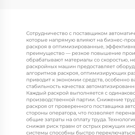
полностью
автоматическая
п
ЧПУ-машина для
пли
резки кожи
Сотрудничество с поставщиком автомати
которые напрямую влияют на бизнес-про
раскроя в оптимизированные, эффективн
преимущество — резкое повышение произ
обрабатывают материалы со скоростью, н
раскройных машин предоставляет оборудо
алгоритмов раскроя, оптимизирующих ра
приводит к экономии средств, особенно 
стабильность качества: автоматизирован
Каждый раскрой выполняется с одинаково
производственной партии. Снижение тру
раскроя от проверенного поставщика авт
стороны оператора, что позволяет перен
общие затраты на оплату труда. Технолог
снижая риск травм от острых режущих и
системы способны быстро переключаться 