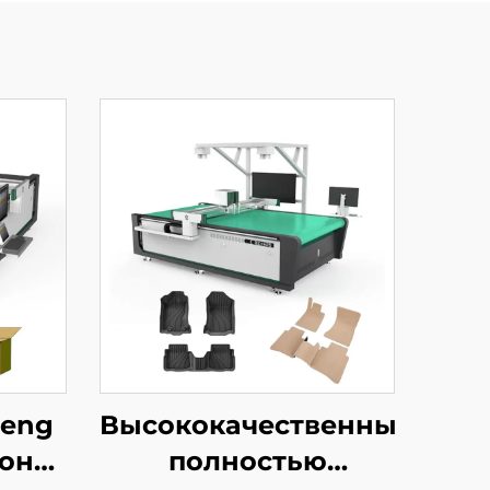
heng
Высококачественный
она,
полностью