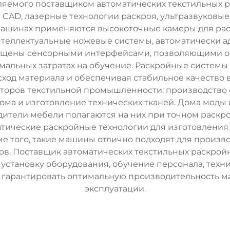
ляемого поставщиком автоматических текстильных р
CAD, лазерные технологии раскроя, ультразвуковы
машинах применяются высокоточные камеры для рас
теллектуальные ножевые системы, автоматически а
нащены сенсорными интерфейсами, позволяющими о
мальных затратах на обучение. Раскройные систем
сход материала и обеспечивая стабильное качество 
торов текстильной промышленности: производство 
ома и изготовление технических тканей. Дома моды
дители мебели полагаются на них при точном раск
тические раскройные технологии для изготовления
ме того, такие машины отлично подходят для произ
ов. Поставщик автоматических текстильных раскройн
 установку оборудования, обучение персонала, тех
 гарантировать оптимальную производительность ма
эксплуатации.