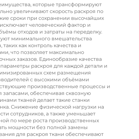
кожаных сидений
реимущества, которые трансформируют
ьно увеличивают скорость раскроя по
кий
ткие сроки при сохранении высочайших
зки
 исключает человеческий фактор и
бъёмы отходов и затраты на переделку.
тов
ебуют минимального вмешательства
таких как контроль качества и
ми, что позволяет максимально
чных заказов. Единообразие качества
араметры раскроя для каждой детали и
птимизированных схем размещения
оизводителей с высокими объёмами
ществующие производственные процессы и
 запасами, обеспечивая сквозную
инами тканей делает такие станки
ка. Снижение физической нагрузки на
ти сотрудников, а также уменьшает
ной по мере роста производственных
ать мощности без полной замены
вания для раскроя ткани обеспечивают