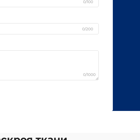
0/100
0/200
0/1000
аскроя ткани