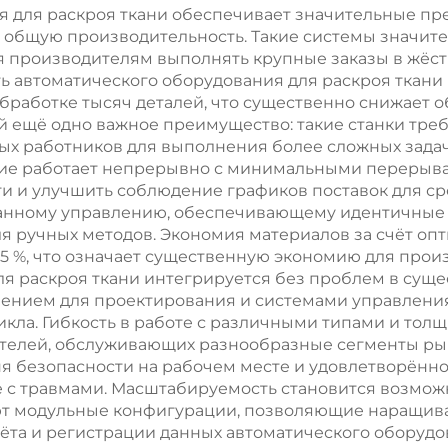
зки ткани для
покрытий,
я для раскроя ткани обеспечивает значительные п
общую производительность. Такие системы значител
лонных штор и
автоматичес
я производителям выполнять крупные заказы в жёс
занавесей
станок для ре
ь автоматического оборудования для раскроя ткани
бработке тысяч деталей, что существенно снижает о
ковровых ма
й ещё одно важное преимущество: такие станки тр
 работников для выполнения более сложных задач, 
ие работает непрерывно с минимальными перерыва
 и улучшить соблюдение графиков поставок для сро
анному управлению, обеспечивающему идентичные п
я ручных методов. Экономия материалов за счёт о
 15 %, что означает существенную экономию для пр
ля раскроя ткани интегрируется без проблем в су
ением для проектирования и системами управления
ла. Гибкость в работе с различными типами и толщ
елей, обслуживающих разнообразные сегменты рын
 безопасности на рабочем месте и удовлетворённос
е с травмами. Масштабируемость становится возмож
ют модульные конфигурации, позволяющие наращив
та и регистрации данных автоматического оборудо