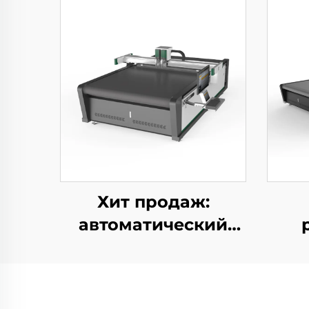
Хит продаж:
автоматический
ЧПУ-станок для
резки текстиля и
ав
ткани
Ч