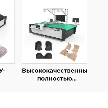
У-
Высококачественный
полностью
ся
автоматический
зки
станок для резки
овых
автомобильных