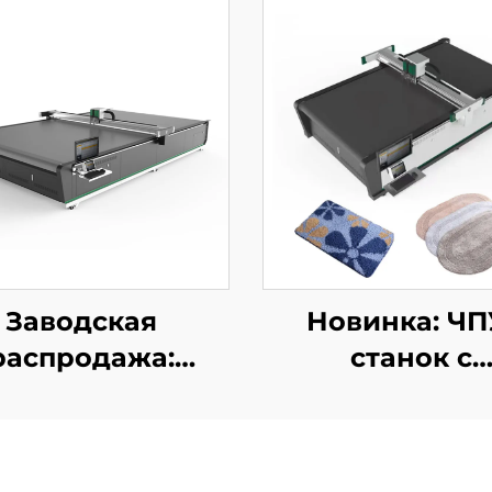
Заводская
Новинка: ЧП
распродажа:
станок с
полностью
колеблющим
томатический
ножом для ре
ПУ-станок для
ковров и ковр