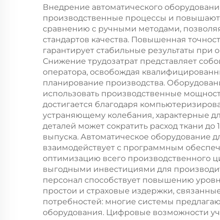
ре
Внедрение автоматического оборудовани
производственные процессы и повышают 
ру
сравнению с ручными методами, позволя
стандартов качества. Повышенная точност
гарантирует стабильные результаты при о
Снижение трудозатрат представляет собо
оператора, освобождая квалифицированных
планирование производства. Оборудован
использовать производственные мощности
достигается благодаря компьютеризиров
устраняющему колебания, характерные дл
деталей может сократить расход ткани до
выпуска. Автоматическое оборудование д
взаимодействует с программным обеспеч
оптимизацию всего производственного цик
выгодными инвестициями для производит
персонал способствует повышению уровня
простои и страховые издержки, связанны
потребностей: многие системы предлага
оборудования. Цифровые возможности учё