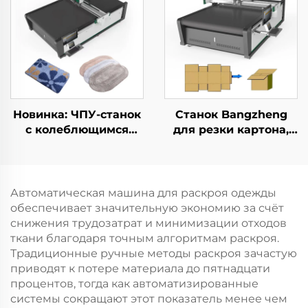
для раскроя одежды
штор и занавесей
Новинка: ЧПУ-станок
Станок Bangzheng
с колеблющимся
для резки картона,
ножом для резки
станок для резки
ковров и ковровых
картонных коробок,
покрытий,
станок для резки
автоматический
гофрированного
Автоматическая машина для раскроя одежды
станок для резки
картона
обеспечивает значительную экономию за счёт
ковровых матов
снижения трудозатрат и минимизации отходов
ткани благодаря точным алгоритмам раскроя.
Традиционные ручные методы раскроя зачастую
приводят к потере материала до пятнадцати
процентов, тогда как автоматизированные
системы сокращают этот показатель менее чем