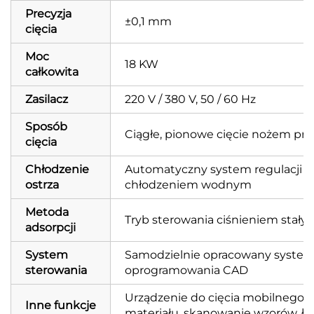
Precyzja
±0,1 mm
cięcia
Moc
18 KW
całkowita
Zasilacz
220 V / 380 V, 50 / 60 Hz
Sposób
Ciągłe, pionowe cięcie nożem pr
cięcia
Chłodzenie
Automatyczny system regulacji t
ostrza
chłodzeniem wodnym
Metoda
Tryb sterowania ciśnieniem stałym
adsorpcji
System
Samodzielnie opracowany system
sterowania
oprogramowania CAD
Urządzenie do cięcia mobilnego
Inne funkcje
materiału, skanowanie wzorów, łó