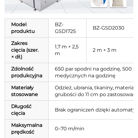
Model
BZ-
BZ-GSD2030
produktu
GSD1725
Zakres
1,7 m × 2,5
cięcia (szer.
2 m × 3 m
m
× dł.)
Zdolność
650 par spodni na godzinę, 500 s
produkcyjna
medycznych na godzinę
Materiały
Odzież, ubrania, tkaniny, materiał
stosowane
grubości do 11 cm po zastosowani
Długość
Brak ograniczeń dzięki automat
cięcia
Maksymalna
0–70 m/min
prędkość