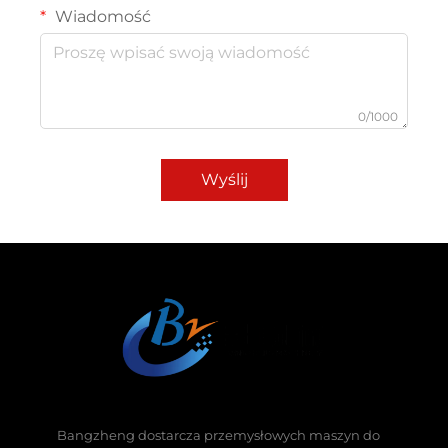
Wiadomość
0/1000
Wyślij
Bangzheng dostarcza przemysłowych maszyn do