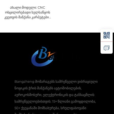
Ახალი მოდელი: CNC
ოსცილირებადი ხელსაწყოს
კვეთვის მანქანა კარპეტების
კვეთვისთვის, ავტომატური
მატების და კარპეტების
კვეთვის მანქანა
Bangzheng მომარაგებს სამრეწველო ვიბრაციული
ნოჟიკის ჭრის მანქანებს ავტომობილების,
აეროკოსმოსური, ელექტრონიკის და ტანსაცმლის
სამრეწველოებისთვის. 15+ წლიანი გამოცდილობა,
50+ ქვეყანაში მომსახურება, სრულფასოვანი