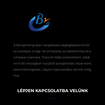
A Bangzheng ipari rezgőkéses vágógépeket kínál
az autóipar, a légi- és űrhajózás, az elektronika és a
ruhaipar számára. 15 évnél több szakértelem, több
mint 50 országban nyújtott szolgáltatás, teljes körű
szerviztámogatás. Lépjen kapcsolatba velünk még
ma!
LÉPJEN KAPCSOLATBA VELÜNK