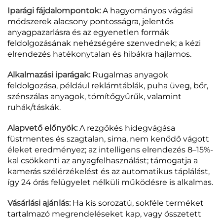
Iparági fájdalompontok:
A hagyományos vágási
módszerek alacsony pontosságra, jelentős
anyagpazarlásra és az egyenetlen formák
feldolgozásának nehézségére szenvednek; a kézi
elrendezés hatékonytalan és hibákra hajlamos.
Alkalmazási iparágak:
Rugalmas anyagok
feldolgozása, például reklámtáblák, puha üveg, bőr,
szénszálas anyagok, tömítőgyűrűk, valamint
ruhák/táskák.
Alapvető előnyök:
A rezgőkés hidegvágása
füstmentes és szagtalan, sima, nem kenődő vágott
éleket eredményez; az intelligens elrendezés 8–15%-
kal csökkenti az anyagfelhasználást; támogatja a
kamerás szélérzékelést és az automatikus táplálást,
így 24 órás felügyelet nélküli működésre is alkalmas.
Vásárlási ajánlás:
Ha kis sorozatú, sokféle terméket
tartalmazó megrendeléseket kap, vagy összetett