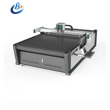
hajlamos. Alkalmazási iparágak: Feldolgozás o...