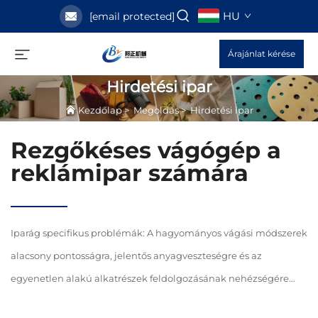
HU
[email protected]
Árajánlat kérése
Hirdetési ipar
Kezdőlap
>
Megoldás
>
Hirdetési ipar
Rezgőkéses vágógép a
reklámipar számára
Iparág specifikus problémák: A hagyományos vágási módszerek
alacsony pontosságra, jelentős anyagveszteségre és az
egyenetlen alakú alkatrészek feldolgozásának nehézségére
szenvednek; a kézi elrendezés hatékonytalan és hibákra