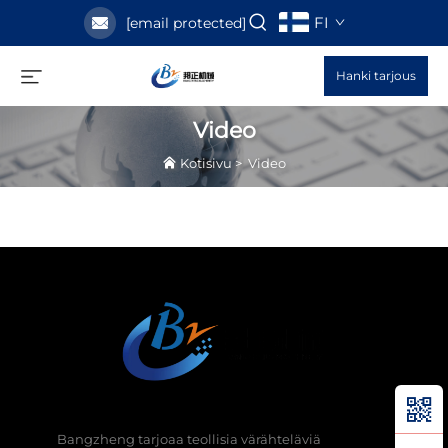
FI
[email protected]
Hanki tarjous
Video
Kotisivu
>
Video
Bangzheng tarjoaa teollisia värähteläviä